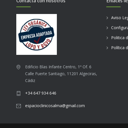
Contacta con nosotros
Enlaces le
Aviso Le
Configur
Politica 
Política 
Edificio Blas Infante Centro, 1º Of. 6
Calle Fuerte Santiago, 11201 Algeciras,
Cádiz
+34 647 934 646
espacioclinicosalma@gmail.com