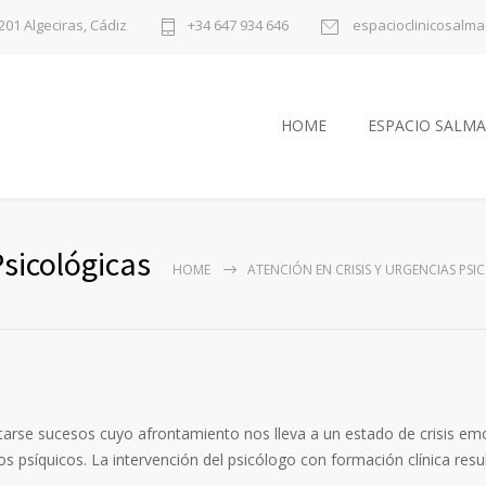
1201 Algeciras, Cádiz
+34 647 934 646
espacioclinicosalm
HOME
ESPACIO SALMA
Psicológicas
HOME
ATENCIÓN EN CRISIS Y URGENCIAS PS
se sucesos cuyo afrontamiento nos lleva a un estado de crisis emo
 psíquicos. La intervención del psicólogo con formación clínica res